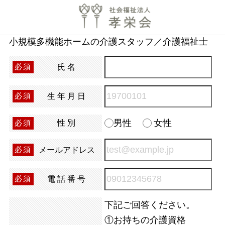
小規模多機能ホームの介護スタッフ／介護福祉士
氏名
必須
生年月日
必須
男性
女性
性別
必須
メールアドレス
必須
電話番号
必須
下記ご回答ください。
①お持ちの介護資格