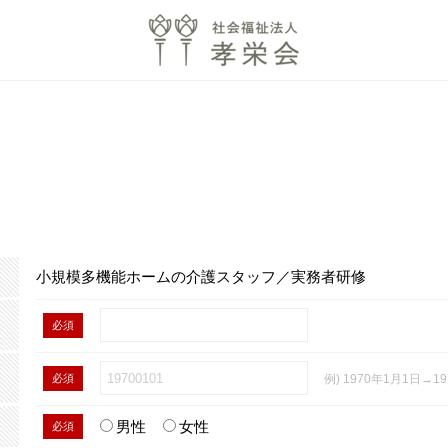
小規模多機能ホームの介護スタッフ／実務者研修
必須
必須
例) 1970年1月1日→19
男性
女性
必須