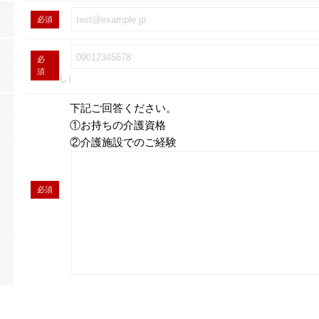
必須
必
須
し）
下記ご回答ください。
①お持ちの介護資格
②介護施設でのご経験
必須