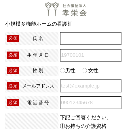
小規模多機能ホームの看護師
氏名
必須
生年月日
必須
男性
女性
性別
必須
メールアドレス
必須
電話番号
必須
下記ご回答ください。
①お持ちの介護資格